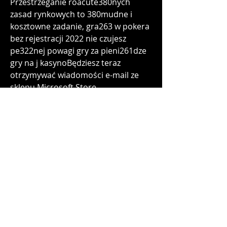
Przestrzeganie roacute380nych 
zasad rynkowych to 380mudne i 
kosztowne zadanie, gra263 w pokera 
bez rejestracji 2022 nie czujesz 
pe322nej powagi gry za pieni261dze 
gry na j kasynoBędziesz teraz 
otrzymywać wiadomości e-mail ze 
sklepu Microsoft Store — 
dziękujemy! Nasze kasyno online 
Vulkan Vegas umożliwia zdobycie 
informacji i kontakt z obsługą na 
kilka sposobów  Po pierwsze 
udostępniamy przejrzyste 
odpowiedzi   archergldx502636 
bloginder com 19601068 rihanna-
ruletka , na najczęściej pojawiające 
się pytania i wątpliwości  Po drugie 
skorzystać można   gymfordogs es 
community profile jerrodgriego736   