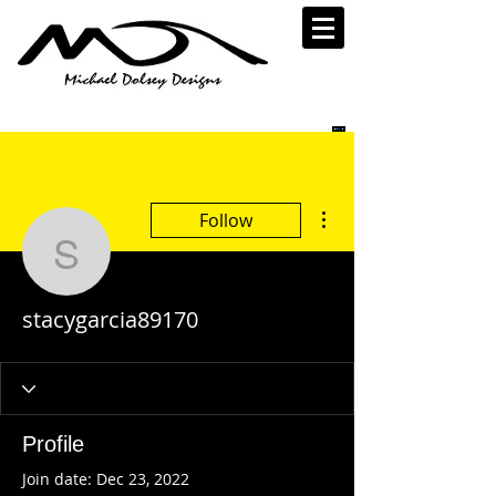
More actions
Follow
stacygarcia89170
stacygarcia89170
Profile
Join date: Dec 23, 2022