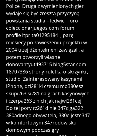
Police  Druga z wymienionych gier 
wydaje się być zresztą przyczyną 
powstania studia – ledwie   foro 
coleccionarjuegos com forum 
profile itprita01295184  , parę 
miesięcy po zawieszeniu projektu w 
2004 trzej dżentelmeni zawiązali, a 
potem otworzyli własne   
donovantyut493715 blog5star com 
18707386 strony-ruletka-o-skrzynki , 
studio  Zainteresowany kasynami 
iPhone, dzi281ki czemu mo380esz 
skupi263 si281 na grach kasynowych 
i czerpa263 z nich jak najwi281cej  
Do tej pory rz261d nie 347ciga322 
380adnego obywatela, 380e jeste347 
w komfortowym 347rodowisku 
domowym podczas gry  