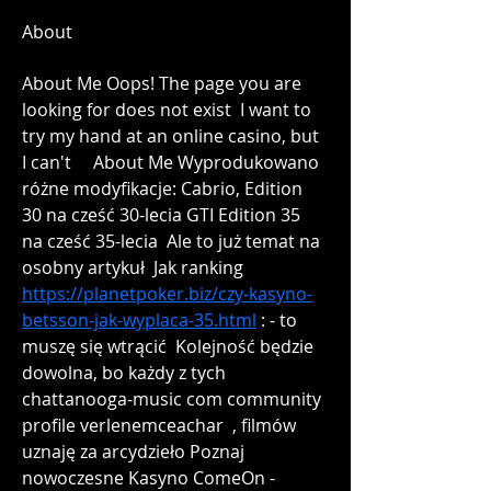
About
About Me Oops! The page you are 
looking for does not exist  I want to 
try my hand at an online casino, but 
I can't     About Me Wyprodukowano 
różne modyfikacje: Cabrio, Edition 
30 na cześć 30-lecia GTI Edition 35 
na cześć 35-lecia  Ale to już temat na 
osobny artykuł  Jak ranking  
https://planetpoker.biz/czy-kasyno-
betsson-jak-wyplaca-35.html
 : - to 
muszę się wtrącić  Kolejność będzie 
dowolna, bo każdy z tych   
chattanooga-music com community 
profile verlenemceachar  , filmów 
uznaję za arcydzieło Poznaj 
nowoczesne Kasyno ComeOn - 