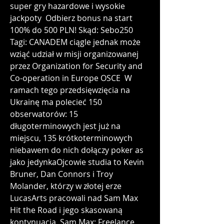
super gry hazardowe i wysokie 
jackpoty  Odbierz bonus na start 
100% do 500 PLN! Skąd: Sebo250 
Tagi: CANADEM ciągle jednak może 
wziąć udział w misji organizowanej 
przez Organization for Security and 
Co-operation in Europe OSCE  W 
ramach tego przedsięwzięcia na 
Ukrainę ma polecieć 150 
obserwatorów: 15 
długoterminowych jest już na 
miejscu, 135 krótkoterminowych 
niebawem do nich dołączy poker as 
jako jedynkaOjcowie studia to Kevin 
Bruner, Dan Connors i Troy 
Molander, którzy w złotej erze 
LucasArts pracowali nad Sam Max 
Hit the Road i jego skasowaną 
kontynuacją, Sam Max: Freelance 